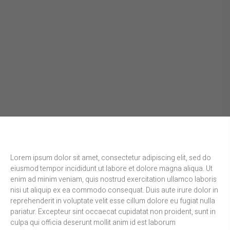
Lorem ipsum dolor sit amet, consectetur adipiscing elit, sed do
eiusmod tempor incididunt ut labore et dolore magna aliqua. Ut
enim ad minim veniam, quis nostrud exercitation ullamco laboris
nisi ut aliquip ex ea commodo consequat. Duis aute irure dolor in
reprehenderit in voluptate velit esse cillum dolore eu fugiat nulla
pariatur. Excepteur sint occaecat cupidatat non proident, sunt in
culpa qui officia deserunt mollit anim id est laborum